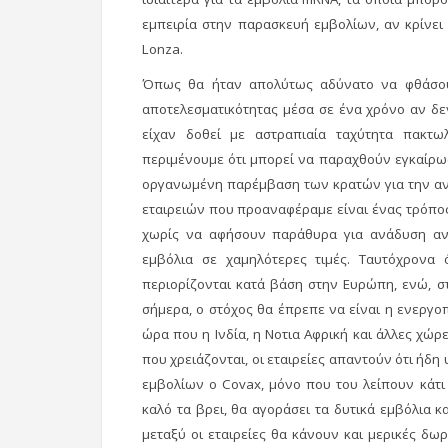
εμπειρία στην παρασκευή εμβολίων, αν κρίνει
Lonza.
Όπως θα ήταν απολύτως αδύνατο να φθάσουμ
αποτελεσματικότητας μέσα σε ένα χρόνο αν δ
είχαν δοθεί με αστραπιαία ταχύτητα πακτω
περιμένουμε ότι μπορεί να παραχθούν εγκαίρως
οργανωμένη παρέμβαση των κρατών για την αν
εταιρειών που προαναφέραμε είναι ένας τρόπος 
χωρίς να αφήσουν παράθυρα για ανάδυση αν
εμβόλια σε χαμηλότερες τιμές. Ταυτόχρονα
περιορίζονται κατά βάση στην Ευρώπη, ενώ, σ
σήμερα, ο στόχος θα έπρεπε να είναι η ενεργ
ώρα που η Ινδία, η Νοτια Αφρική και άλλες χώ
που χρειάζονται, οι εταιρείες απαντούν ότι ήδη
εμβολίων ο Covax, μόνο που του λείπουν κάτι
καλό τα βρει, θα αγοράσει τα δυτικά εμβόλια κ
μεταξύ οι εταιρείες θα κάνουν και μερικές δ