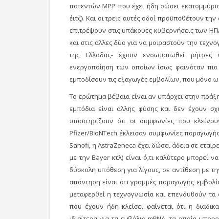
πατεντών MPP που έχει ήδη σώσει εκατομμύρια
έιτζ). Και οι τρεις αυτές οδοί προϋποθέτουν τη
επιτρέψουν στις υπάκουες κυβερνήσεις των ΗΠ
και στις άλλες δύο για να μοιραστούν την τεχνο
της Ελλάδας- έχουν ενσωματωθεί ρήτρες υπ
ενεργοποίηση των οποίων ίσως φαινόταν πιο
εμποδίσουν τις εξαγωγές εμβολίων, που μόνο ως
Το ερώτημα βέβαια είναι αν υπάρχει στην πράξ
εμπόδια είναι άλλης φύσης και δεν έχουν σχέ
υποστηρίζουν ότι οι συμφωνίες που κλείνου
Pfizer/BioNTech έκλεισαν συμφωνίες παραγωγής 
Sanofi, η AstraZeneca έχει δώσει άδεια σε εταιρ
με την Bayer κτλ) είναι ό,τι καλύτερο μπορεί να
δύσκολη υπόθεση για λίγους, σε αντίθεση με
απάντηση είναι ότι γραμμές παραγωγής εμβολ
μεταφερθεί η τεχνογνωσία και επενδυθούν τα 
που έχουν ήδη κλείσει φαίνεται ότι η διαδικ
ιδιαίτερα για τα εμβόλια mRNA, τα οποία μπο