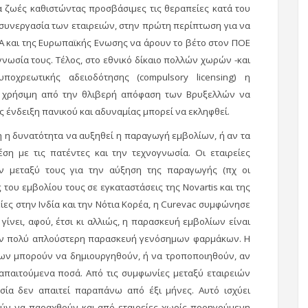
 ζωές καθιστώντας προσβάσιμες τις θεραπείες κατά του
ν συνεργασία των εταιρειών, στην πρώτη περίπτωση για να
Α και της Ευρωπαϊκής Ενωσης να άρουν το βέτο στον ΠΟΕ
γνωσία τους. Τέλος, στο εθνικό δίκαιο πολλών χωρών -και
οχρεωτικής αδειοδότησης (compulsory licensing) η
 χρήσιμη από την θλιβερή απόφαση των Βρυξελλών να
 ένδειξη πανικού και αδυναμίας μπορεί να εκληφθεί.
η η δυνατότητα να αυξηθεί η παραγωγή εμβολίων, ή αν τα
ση με τις πατέντες και την τεχνογνωσία. Οι εταιρείες
ν μεταξύ τους για την αύξηση της παραγωγής (πχ οι
του εμβολίου τους σε εγκαταστάσεις της Novartis και της
είες στην Ινδία και την Νότια Κορέα, η Curevac συμφώνησε
 γίνει, αφού, έτσι κι αλλιώς, η παρασκευή εμβολίων είναι
 την πολύ απλούστερη παρασκευή γενόσημων φαρμάκων. Η
ίων μπορούν να δημιουργηθούν, ή να τροποποιηθούν, αν
απαιτούμενα ποσά. Από τις συμφωνίες μεταξύ εταιρειών
ασία δεν απαιτεί παραπάνω από έξι μήνες. Αυτό ισχύει
ρούν να παραχθούν και από εταιρείες χωρίς προηγούμενη