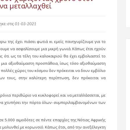
να μεταλλαχθεί
κε: στις 01-03-2021
ρω της έχει πιάσει φωτιά κι εμείς πανηγυρίζουμε για το
σουμε να ασφαλίσουμε μια μικρή γωνιά. Κάπως έτσι ηχούν
ς ότι ως τα τέλη του καλοκαιριού θα έχει εμβολιαστεί το
ι μια αξιοθαύμαστη προσπάθεια, ίσως τόσο αξιοθαύμαστη
, πολλές χώρες του κόσμου δεν πρόκειται να δουν εμβόλιο
ων τους, στην καλύτερη περίπτωση, δεν πρόκειται να
χρόνια περιθώριο να κυκλοφορεί και να μεταλλάσσεται, με
ι να χτυπήσει την πόρτα όλων- συμπεριλαμβανομένων των
ε 5.000 αιμοδότες σε πέντε επαρχίες της Νότιας Αφρικής
χε μολυνθεί με κορωνοϊό. Κάπως έτσι, από την ανεξέλεγκτη