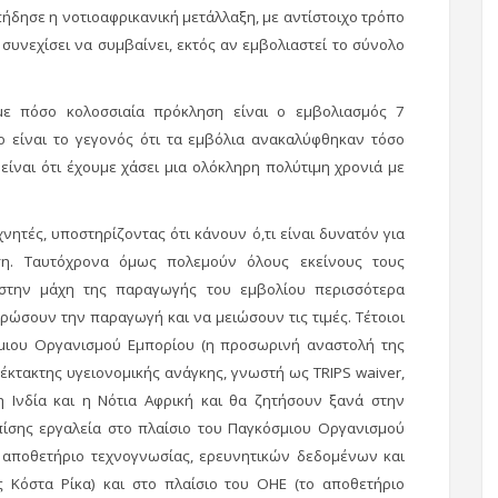
ήδησε η νοτιοαφρικανική μετάλλαξη, με αντίστοιχο τρόπο
 συνεχίσει να συμβαίνει, εκτός αν εμβολιαστεί το σύνολο
με πόσο κολοσσιαία πρόκληση είναι ο εμβολιασμός 7
είναι το γεγονός ότι τα εμβόλια ανακαλύφθηκαν τόσο
 είναι ότι έχουμε χάσει μια ολόκληρη πολύτιμη χρονιά με
εχνητές, υποστηρίζοντας ότι κάνουν ό,τι είναι δυνατόν για
ση. Ταυτόχρονα όμως πολεμούν όλους εκείνους τους
στην μάχη της παραγωγής του εμβολίου περισσότερα
ρώσουν την παραγωγή και να μειώσουν τις τιμές. Τέτοιοι
μιου Οργανισμού Εμπορίου (η προσωρινή αναστολή της
 έκτακτης υγειονομικής ανάγκης, γνωστή ως TRIPS waiver,
 Ινδία και η Νότια Αφρική και θα ζητήσουν ξανά στην
ίσης εργαλεία στο πλαίσιο του Παγκόσμιου Οργανισμού
ο αποθετήριο τεχνογνωσίας, ερευνητικών δεδομένων και
Κόστα Ρίκα) και στο πλαίσιο του ΟΗΕ (το αποθετήριο