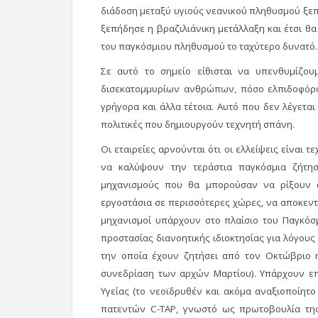
διάδοση μεταξύ υγιούς νεανικού πληθυσμού ξεπ
ξεπήδησε η βραζιλιάνικη μετάλλαξη και έτσι θα
του παγκόσμιου πληθυσμού το ταχύτερο δυνατό.
Σε αυτό το σημείο είθισται να υπενθυμίζου
δισεκατομμυρίων ανθρώπων, πόσο ελπιδοφόρο 
γρήγορα και άλλα τέτοια. Αυτό που δεν λέγεται
πολιτικές που δημιουργούν τεχνητή σπάνη.
Οι εταιρείες αρνούνται ότι οι ελλείψεις είναι τ
να καλύψουν την τεράστια παγκόσμια ζήτη
μηχανισμούς που θα μπορούσαν να ρίξουν 
εργοστάσια σε περισσότερες χώρες, να αποκεντ
μηχανισμοί υπάρχουν στο πλαίσιο του Παγκόσ
προστασίας διανοητικής ιδιοκτησίας για λόγους
την οποία έχουν ζητήσει από τον Οκτώβριο η
συνεδρίαση των αρχών Μαρτίου). Υπάρχουν επ
Υγείας (το νεοϊδρυθέν και ακόμα αναξιοποίητ
πατεντών C-TAP, γνωστό ως πρωτοβουλία της 