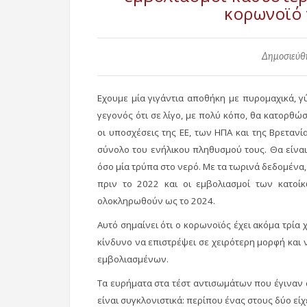
κορωνοϊό 
Δημοσιεύθη
Εχουμε μία γιγάντια αποθήκη με πυρομαχικά, γύ
γεγονός ότι σε λίγο, με πολύ κόπο, θα κατορθώ
οι υποσχέσεις της ΕΕ, των ΗΠΑ και της Βρετανία
σύνολο του ενήλικου πληθυσμού τους. Θα είνα
όσο μία τρύπα στο νερό. Με τα τωρινά δεδομένα
πριν το 2022 και οι εμβολιασμοί των κατοίκ
ολοκληρωθούν ως το 2024.
Αυτό σημαίνει ότι ο κορωνοϊός έχει ακόμα τρία 
κίνδυνο να επιστρέψει σε χειρότερη μορφή κα
εμβολιασμένων.
Τα ευρήματα στα τέστ αντισωμάτων που έγιναν σ
είναι συγκλονιστικά: περίπου ένας στους δύο εί