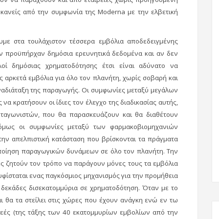
 κανείς από την συμφωνία της Moderna με την ελβετική
ε στα τουλάχιστον τέσσερα εμβόλια αποδεδειγμένης
εν προϋπήρχαν δημόσια ερευνητικά δεδομένα και αν δεν
λοί δημόσιας χρηματοδότησης έτσι είναι αδύνατο να
 αρκετά εμβόλια για όλο τον πλανήτη, χωρίς σοβαρή και
αδιάταξη της παραγωγής. Οι συμφωνίες μεταξύ μεγάλων
να κρατήσουν οι ίδιες τον έλεγχο της διαδικασίας αυτής,
ταγωνιστών, που θα παρασκευάζουν και θα διαθέτουν
 όμως οι συμφωνίες μεταξύ των φαρμακοβιομηχανιών
την απελπιστική κατάσταση που βρίσκονται τα πράγματα
οποίηση παραγωγικών δυνάμεων σε όλο τον πλανήτη. Την
ρες ζητούν τον τρόπο να παράγουν μόνες τους τα εμβόλια
 υφίσταται ενας παγκόσμιος μηχανισμός για την προμήθεια
 δεκάδες δισεκατομμύρια σε χρηματοδότηση. Όταν με το
αι θα τα στείλει στις χώρες που έχουν ανάγκη ενώ εν τω
ωρεές (της τάξης των 40 εκατομμυρίων εμβολίων από την