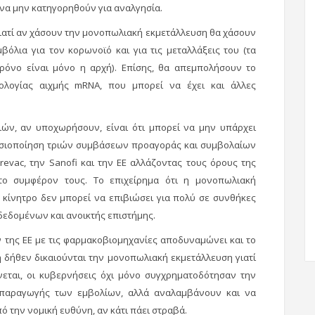
α να μην κατηγορηθούν για αναλγησία.
, γιατί αν χάσουν την μονοπωλιακή εκμετάλλευση θα χάσουν
όλια για τον κορωνοϊό και για τις μεταλλάξεις του (τα
χρόνο είναι μόνο η αρχή). Επίσης, θα απεμπολήσουν το
ολογίας αιχμής mRNA, που μπορεί να έχει και άλλες
ιών, αν υποχωρήσουν, είναι ότι μπορεί να μην υπάρχει
μοσιοποίηση τριών συμβάσεων προαγοράς και συμβολαίων
evac, την Sanofi και την ΕΕ αλλάζοντας τους όρους της
ο συμφέρον τους. Το επιχείρημα ότι η μονοπωλιακή
ς κίνητρο δεν μπορεί να επιβιώσει για πολύ σε συνθήκες
δεδομένων και ανοικτής επιστήμης.
 της ΕΕ με τις φαρμακοβιομηχανίες αποδυναμώνει και το
ή δήθεν δικαιούνται την μονοπωλιακή εκμετάλλευση γιατί
ίνεται, οι κυβερνήσεις όχι μόνο συγχρηματοδότησαν την
ές παραγωγής των εμβολίων, αλλά αναλαμβάνουν και να
ό την νομική ευθύνη, αν κάτι πάει στραβά.