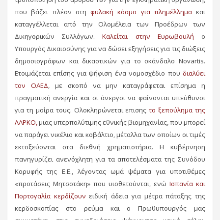
που βάζει πλέον στη
φυλακή κόσμο για πλημέλλημα
και
καταγγέλλεται από την Ολομέλεια των Προέδρων των
Δικηγορικών Συλλόγων.
Καλείται στην Ευρωβουλή
ο
Υπουργός Δικαιοσύνης για να δώσει εξηγήσεις για τις διώξεις
δημοσιογράφων και δικαστικών για το σκάνδαλο Novartis.
Ετοιμάζεται επίσης για ψήφιση ένα νομοσχέδιο που
διαλύει
τον ΟΑΕΔ
, με σκοπό να μην καταγράφεται επίσημα η
πραγματική ανεργία και οι άνεργοι να φαίνονται υπεύθυνοι
για τη μοίρα τους. Ολοκληρώνεται επισης
το ξεπούλημα της
ΛΑΡΚΟ,
μιας υπερπολύτιμης εθνικής βιομηχανίας, που μπορεί
να παράγει νικέλιο και κοβάλτιο, μέταλλα των οποίων οι τιμές
εκτοξεύονται στα διεθνή χρηματιστήρια. Η κυβέρνηση
πανηγυρίζει ανενόχλητη για τα αποτελέσματα της Συνόδου
Κορυφής της Ε.Ε., λέγοντας ωμά ψέματα για υποτιθέμες
«προτάσεις Μητσοτάκη» που υιοθετούνται, ενώ
Ισπανία και
Πορτογαλία κερδίζουν
ειδική άδεια για μέτρα πάταξης της
κερδοσκοπίας στο ρεύμα και ο Πρωθυπουργός μας