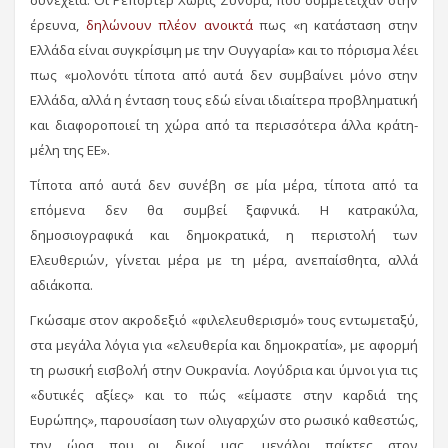
συνέχεια. Οι Ρεπόρτερ Χωρίς Σύνορα, που συμμετείχαν στην
έρευνα,
δηλώνουν πλέον ανοικτά
πως «η κατάσταση στην
Ελλάδα είναι συγκρίσιμη με την Ουγγαρία» και το πόρισμα λέει
πως «μολονότι τίποτα από αυτά δεν συμβαίνει μόνο στην
Ελλάδα, αλλά η ένταση τους εδώ είναι ιδιαίτερα προβληματική
και διαφοροποιεί τη χώρα από τα περισσότερα άλλα κράτη-
μέλη της ΕΕ».
Τίποτα από αυτά δεν συνέβη σε μία μέρα, τίποτα από τα
επόμενα δεν θα συμβεί ξαφνικά. Η κατρακύλα,
δημοσιογραφικά και δημοκρατικά, η περιστολή των
Ελευθεριών, γίνεται μέρα με τη μέρα, ανεπαίσθητα, αλλά
αδιάκοπα.
Γκώσαμε στον ακροδεξιό «φιλελευθερισμό» τους εντωμεταξύ,
στα μεγάλα λόγια για «ελευθερία και δημοκρατία», με αφορμή
τη ρωσική εισβολή στην Ουκρανία. Λογύδρια και ύμνοι για τις
«δυτικές αξίες» και το πώς «είμαστε στην καρδιά της
Ευρώπης», παρουσίαση των ολιγαρχών στο ρωσικό καθεστώς,
την ώρα που οι δικοί μας, μεγάλοι παίκτες στον