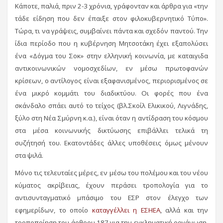
Κάποτε, παλιά, πριν 2-3 χρόνια, γράφονταν και άρθρα για «την
τάδε είδηση που δεν έπαιξε στον φιλοκυβερνητικό Τύπο».
Τώρα, τι να γράψεις, συμβαίνει πάντα και σχεδόν παντού. Την
ίδια περίοδο που η κυβέρνηση Μητσοτάκη έχει εξαπολύσει
ένα «Δόγμα του Σοκ» στην ελληνική κοινωνία, με καταιγιδα
αντικοινωνικών νομοσχεδίων, εν μέσω πρωτοφανών
κρίσεων, ο αντίλογος είναι εξαφανισμένος, περιορισμένος σε
ένα μικρό κομμάτι του διαδικτύου. Οι φορές που ένα
σκάνδαλο σπάει αυτό το τείχος (βλ.Σκοίλ Ελικικού, Λιγνάδης,
ξύλο στη Νέα Σμύρνη κ.α.), είναι όταν η αντίδραση του κόσμου
στα μέσα κοινωνικής δικτύωσης επιβάλλει τελικά τη
συζήτησή του. Εκατοντάδες άλλες υποθέσεις όμως μένουν
στα ψιλά.
Μόνο τις τελευταίες μέρες, εν μέσω του πολέμου και του νέου
κύματος ακρίβειας, έχουν περάσει τροπολογία για το
αντισυνταγματικό μπάσιμο του ΕΣΡ στον έλεγχο των
εφημερίδων, το οποίο
καταγγέλλει η ΕΣΗΕΑ
, αλλά και την
τροποποίηση του άρθρου 187 για την εγκληματική οργάνωση,