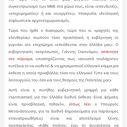
συγκεντρωτισμό των ΜΜΕ στα χέρια τους, είναι «επενδυτές»,
«επιχειρηματίες» ή και «ευεργέτες». Υποκρισία, ιδεολογική
τύφλωση και αρχοντοχωριατισμός.
Τώρα που ήρθε ο διασυρμός, τώρα που οι «μαχητές της
ελευθερίας» σιωπούν τόσο προκλητικά, η κυβέρνηση το
γυρνάει στο επιχείρημα «επιτίθενται στην Ελλάδα μας». Ο
κυβερνητικός εκπρόσωπος, Γιάννης Οικονόμου,
απάντησε
στο πόρισμα,
υποστηρίζοντας πως «συνιστά τουλάχιστον
ευτέλεια το να υιοθετεί & να χρησιμοποιεί ελληνικό κόμμα μια
έκθεση η οποία προσβάλλει τόσο τον ελληνικό Τύπο και τους
λειτουργούς του, όσο και τους θεσμούς της Πολιτείας μας».
Αυτή είναι η συνήθης κυβερνητική γραμμή για κάθε
ντροπιαστική για την Ελλάδα διεθνή έκθεση. Είναι ψέματα,
είναι προσβλητική, πιθανόν, (
όπως λέει
ο Υπουργός
Μετανάστευσης για τα διεθνή δημοσιεύματα για παράνομες
επαναπροωθήσεις) είναι και αποτέλεσμα ξένης
προπαγάνδας. «Κάθε πολίτης, έχει τη δυνατότητα να