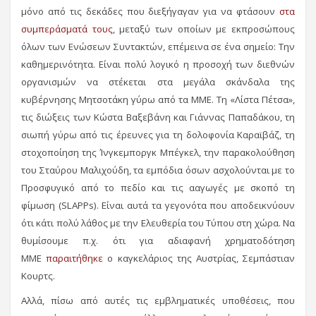
μόνο από τις δεκάδες που διεξήγαγαν για να φτάσουν
στα
συμπεράσματά τους
, μεταξύ των οποίων με εκπροσώπους
όλων των Ενώσεων Συντακτών, επέμεινα σε ένα σημείο: Την
καθημερινότητα. Είναι πολύ λογικό η προσοχή των διεθνών
οργανισμών να στέκεται στα μεγάλα σκάνδαλα της
κυβέρνησης Μητσοτάκη γύρω από τα ΜΜΕ. Τη «Λίστα Πέτσα»,
τις διώξεις των Κώστα Βαξεβάνη και Γιάννας Παπαδάκου, τη
σιωπή γύρω από τις έρευνες για τη δολοφονία Καραϊβάζ, τη
στοχοποίηση της Ίνγκεμποργκ Μπέγκελ, την παρακολούθηση
του Σταύρου Μαλιχούδη, τα εμπόδια όσων ασχολούνται με το
Προσφυγικό από το πεδίο και τις ααγωγές με σκοπό τη
φίμωση (SLAPPs). Είναι αυτά τα γεγονότα που αποδεικνύουν
ότι κάτι πολύ λάθος με την Ελευθερία του Τύπου στη χώρα. Να
θυμίσουμε π.χ. ότι για αδιαφανή χρηματοδότηση
ΜΜΕ
παραιτήθηκε
ο καγκελάριος της Αυστρίας, Σεμπάστιαν
Κουρτς.
Αλλά, πίσω από αυτές τις εμβληματικές υποθέσεις, που