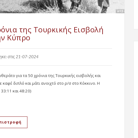
ρόνια της Τουρκικής Εισβολή
ην Κύπρο
κε: στις 21-07-2024
εράτο για τα 50 χρόνια της Τουρκικής εισβολής και
καφέ διπλό και μάτι ανοιχτό στο ρ/σ στο Κόκκινο. Η
 33:11 και 48:20)
πιστροφή