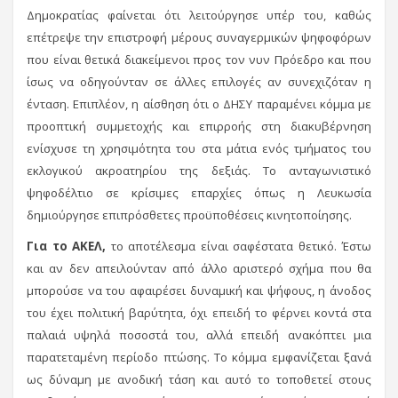
Δημοκρατίας φαίνεται ότι λειτούργησε υπέρ του, καθώς
επέτρεψε την επιστροφή μέρους συναγερμικών ψηφοφόρων
που είναι θετικά διακείμενοι προς τον νυν Πρόεδρο και που
ίσως να οδηγούνταν σε άλλες επιλογές αν συνεχιζόταν η
ένταση. Επιπλέον, η αίσθηση ότι ο ΔΗΣΥ παραμένει κόμμα με
προοπτική συμμετοχής και επιρροής στη διακυβέρνηση
ενίσχυσε τη χρησιμότητα του στα μάτια ενός τμήματος του
εκλογικού ακροατηρίου της δεξιάς. Το ανταγωνιστικό
ψηφοδέλτιο σε κρίσιμες επαρχίες όπως η Λευκωσία
δημιούργησε επιπρόσθετες προϋποθέσεις κινητοποίησης.
Για το ΑΚΕΛ,
το αποτέλεσμα είναι σαφέστατα θετικό. Έστω
και αν δεν απειλούνταν από άλλο αριστερό σχήμα που θα
μπορούσε να του αφαιρέσει δυναμική και ψήφους, η άνοδος
του έχει πολιτική βαρύτητα, όχι επειδή το φέρνει κοντά στα
παλαιά υψηλά ποσοστά του, αλλά επειδή ανακόπτει μια
παρατεταμένη περίοδο πτώσης. Το κόμμα εμφανίζεται ξανά
ως δύναμη με ανοδική τάση και αυτό το τοποθετεί στους