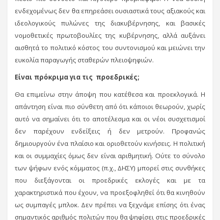
ενδεχομένως δεν θα επηρεάσει ουσιαστικά τους αξιακούς και
ιδεολογικούς πυλώνες της διακυβέρνησης, και βασικές
νομοθετικές πρωτοβουλίες της κυβέρνησης, αλλά αυξάνει
αισθητά το πολιτικό κόστος του συντονισμού και μειώνει την
ευκολία παραγωγής σταθερών πλειοψηφιών.
Είναι πρόκριμα για τις προεδρικές;
Θα επιμείνω στην άποψη που κατέθεσα και προεκλογικά. Η
απάντηση είναι πιο σύνθετη από ότι κάποιοι θεωρούν, χωρίς
αυτό να σημαίνει ότι το αποτέλεσμα και οι νέοι συσχετισμοί
δεν παρέχουν ενδείξεις ή δεν μετρούν. Προφανώς
δημιουργούν ένα πλαίσιο και οριοθετούν κινήσεις. Η πολιτική
και οι συμμαχίες όμως δεν είναι αριθμητική. Ούτε το σύνολο
των ψήφων ενός κόμματος (π.χ., ΔΗΣΥ) μπορεί στις συνθήκες
που διεξάγονται οι προεδρικές εκλογές και με τα
χαρακτηριστικά που έχουν, να προεξοφληθεί ότι θα κινηθούν
ως συμπαγές μπλοκ. Δεν πρέπει να ξεχνάμε επίσης ότι ένας
σημαντικός αριθμός πολιτών που θα ψηφίσει στις προεδρικές