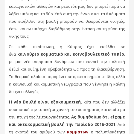
καταιγιστικών αλλαγών και ρευστότητας δεν μπορεί παρά να
λάβει υπόψη και τα δύο. Υπό αυτή την έννοια και τα 6 κόμματα
που εισήλθαν στη βουλή μπορούν να θεωρούνται νικητές,
έστω και αν υπάρχει διαβάθμιση στην έκταση και τη φύση της
νίκης τους.
Σε κάθε περίπτωση, η Κύπρος έχει εισέλθει σε
ένα
καινούριο κομματικό και κοινοβουλευτικό τοπίο
,
με μια νέα ισορροπία δυνάμεων που ευνοεί την πολιτική
δεξιά και αυξημένη αβεβαιότητα ως προς τη διακυβέρνηση.
Το θεσμικό πλαίσιο παραμένει σε αρκετά σημεία το ίδιο, αλλά
η κοινωνική και κομματική γεωγραφία που γέννησε η κάλπη
δείχνει αλλαγές.
Η νέα Βουλή είναι εξακομματική,
κάτι που δεν αλλάζει
ουσιαστικά την τυπική μηχανική του συστήματος και ιδιαίτερα
την πτυχή της λειτουργικότητας.
Ας θυμηθούμε ότι είχαμε
και οκτακομματική βουλή την περίοδο 2016-2021
. Από
τη σκοπιά του αριθμού των
κομμάτων
η πολυπλοκότητα