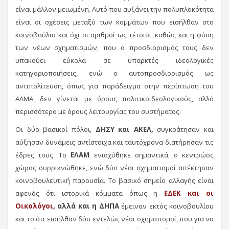
είναι μάλλον μειωμένη. Αυτό που αυξάνει την πολυπλοκότητα
είναι οι σχέσεις μεταξύ των κομμάτων που εισήλθαν στο
κοινοβούλιο και όχι οι αριθμοί ως τέτοιοι, καθώς και η φύση
των νέων σχηματισμών, που ο προσδιορισμός τους δεν
υπακούει εύκολα σε υπαρκτές ιδεολογικές
κατηγοριοποιήσεις, ενώ ο αυτοπροσδιορισμός ως
αντιπολίτευση, όπως για παράδειγμα στην περίπτωση του
ΑΛΜΑ, δεν γίνεται με όρους πολιτικοιδεολογικούς, αλλά
περισσότερο με όρους λειτουργίας του συστήματος.
Οι δύο βασικοί πόλοι,
ΔΗΣΥ και ΑΚΕΛ,
συγκράτησαν και
αύξησαν δυνάμεις αντίστοιχα και ταυτόχρονα διατήρησαν τις
έδρες τους. Το
ΕΛΑΜ
ενισχύθηκε σημαντικά, ο κεντρώος
χώρος συρρικνώθηκε, ενώ δύο νέοι σχηματισμοί απέκτησαν
κοινοβουλευτική παρουσία. Το βασικό σημείο αλλαγής είναι
αφενός ότι ιστορικά κόμματα όπως η
ΕΔΕΚ και οι
Οικολόγοι
, αλλά και η ΔΗΠΑ
έμειναν εκτός κοινοβουλίου
και το ότι εισήλθαν δύο εντελώς νέοι σχηματισμοί, που για να