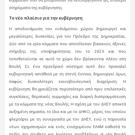
στηρίγματα της κυβέρνησης.
Το νέο πλαίσιο για την κυβέρνηση
Η αποδυνάμωση του ενδιάμεσου χώρου δημιουργεί και
μεγαλύτερες δυσκολίες για τον Πρόεδρο της Δημοκρατίας.
Δύο από τα τρία κόμματα που αποτέλεσαν βασικούς άξονες
στήριξης της υποψηφιότητας του το 2023 και που
τοποθετούνται σε αυτό το χώρο δεν βρίσκονται πλέον στη
Βουλή. Σε ένα προεδρικό σύστημα αυτό δεν προκαλεί
κυβερνητική αστάθεια με τη στενή έννοια, δημιουργεί όμως
σαφώς δυσκολότερη κοινοβουλευτική διαχείριση. Η
κυβέρνηση θα χρειάζεται περισσότερο από πριν επιλεκτικές
συγκλίσεις, θεματικές συμμαχίες και διαρκή διαπραγμάτευση
με τα κόμματα της νέας Βουλής. Η σχέση με τον ΔΗΣΥ αποκτά
αυξημένη σημασία, το ίδιο και με το ΔΗΚΟ, μέρος του οποίου
φλερτάρει με τη συνεργασία με τον ΔΗΣΥ, ενώ η παρουσία
νέων σχηματισμών και ενός ενισχυμένου ΕΛΑΜ καθιστά το
πεδίο πιο σύνθετο και λιγότερο προβλέψιμο. Η νέα Βουλή