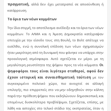
πραγματική,
αλλά δεν έχει μετατραπεί σε αποσύνθεση ή
κατάρρευση.
Τα όρια των νέων κομμάτων
Την ίδια στιγμή, το αποτέλεσμα ανέδειξε και τα όρια των νέων
κομμάτων. Το ΑΛΜΑ και η Άμεση Δημοκρατία κατέγραψαν
επιτυχία με την είσοδο τους στη Βουλή, το Βολτ απέτυχε να
εισέλθει, ενώ η συνολική επίδοση των νέων σχηματισμών
ήταν μικρότερη από τη δυναμική που φάνηκε να υπάρχει στην
προεκλογική ατμόσφαιρα. Αυτό σχετίζεται εν μέρει με τη
μεγαλύτερη ρευστότητα της ψήφου προς τα νέα κόμματα.
Οι
ψηφοφόροι τους είναι λιγότερο σταθεροί, αφού δεν
έχουν ιστορική και συναισθηματική ταύτιση
με τον
συγκεκριμένο πολιτικό χώρο, πιο ανοιχτοί σε αλλαγή
επιλογής, πιο επιρρεπείς στο να μην οδηγηθούν στην κάλπη
παρά την πρόθεση ψήφου που εκδηλώνουν δημοσκοπικά, και
επομένως δυσκολότερα προβλέψιμοι. Σχετίζεται, επίσης, με
λάθη και αστοχίες στο τελικό στάδιο της εκστρατείας, όταν η