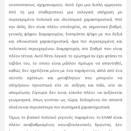
νεοσύστατους σχηματισμούς. Αυτό έχει μια διπλή ερμηνεία.
Από τη μια σταθεροποιεί μια εκλογική απήχηση με
συγκεκριμένα πολιτικά και ιδεολογικά χαρακτηριστικά. Από
την άλλη, δεν είναι πλέον υποδοχέας, σε σημαντικό βαθμό,
γενικής ψήφου διαμαρτυρίας. Εισπράττει ψήφο με πιο δεξιά
και εθνικιστικά χαρακτηριστικά, άρα πιο συγκεκριμένη και
πολιτικού περιεχομένου διαμαρτυρία, στο βαθμό που είναι
πλέον τέτοια. Αυτό θέτει λογικά το ερώτημα αν έχει φτάσει το
ταβάνι του, το οποίο είναι μάλλον πρόωρο να απαντηθεί,
καθώς δεν σχετίζεται μόνο με ένα παράγοντα, αλλά από ένα
σύνολο σχέσεων και μεταβλητών που μπορούν να
οδηγήσουν προοπτικά είτε σε αύξηση και πάλι, είτε σε
απομείωση. Σίγουρα δεν ειναι εύκολο πλέον να αυξάνεται
γεωμετρικά, όπως γινόταν ως τώρα, δεδομένου ότι αποκτά
ολοένα και περισσότερο πιο συστημικά χαρακτηριστικά.
Όμως το βασικό πολιτικό γεγονός παραμένει: το ΕΛΑΜ είναι
πλέον αναβαθμισμένος κοινοβουλευτικός δρώντας. Δεν