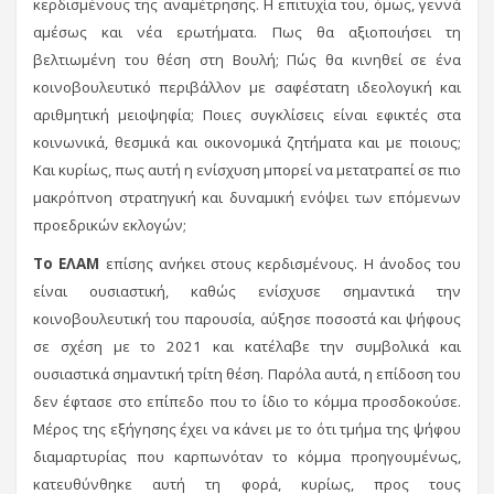
κερδισμένους της αναμέτρησης. Η επιτυχία του, όμως, γεννά
αμέσως και νέα ερωτήματα. Πως θα αξιοποιήσει τη
βελτιωμένη του θέση στη Βουλή; Πώς θα κινηθεί σε ένα
κοινοβουλευτικό περιβάλλον με σαφέστατη ιδεολογική και
αριθμητική μειοψηφία; Ποιες συγκλίσεις είναι εφικτές στα
κοινωνικά, θεσμικά και οικονομικά ζητήματα και με ποιους;
Και κυρίως, πως αυτή η ενίσχυση μπορεί να μετατραπεί σε πιο
μακρόπνοη στρατηγική και δυναμική ενόψει των επόμενων
προεδρικών εκλογών;
Το ΕΛΑΜ
επίσης ανήκει στους κερδισμένους. Η άνοδος του
είναι ουσιαστική, καθώς ενίσχυσε σημαντικά την
κοινοβουλευτική του παρουσία, αύξησε ποσοστά και ψήφους
σε σχέση με το 2021 και κατέλαβε την συμβολικά και
ουσιαστικά σημαντική τρίτη θέση. Παρόλα αυτά, η επίδοση του
δεν έφτασε στο επίπεδο που το ίδιο το κόμμα προσδοκούσε.
Μέρος της εξήγησης έχει να κάνει με το ότι τμήμα της ψήφου
διαμαρτυρίας που καρπωνόταν το κόμμα προηγουμένως,
κατευθύνθηκε αυτή τη φορά, κυρίως, προς τους