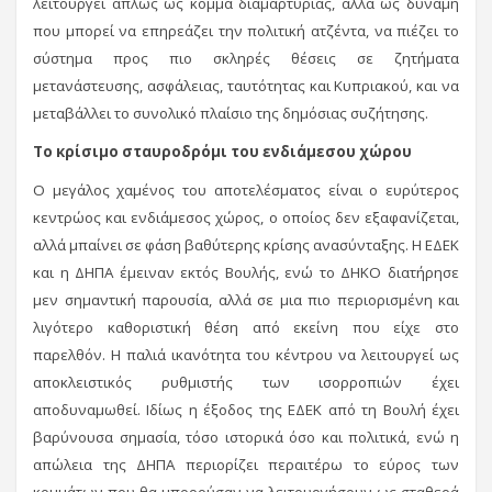
λειτουργεί απλώς ως κόμμα διαμαρτυρίας, αλλά ως δύναμη
που μπορεί να επηρεάζει την πολιτική ατζέντα, να πιέζει το
σύστημα προς πιο σκληρές θέσεις σε ζητήματα
μετανάστευσης, ασφάλειας, ταυτότητας και Κυπριακού, και να
μεταβάλλει το συνολικό πλαίσιο της δημόσιας συζήτησης.
Το κρίσιμο σταυροδρόμι του ενδιάμεσου χώρου
Ο μεγάλος χαμένος του αποτελέσματος είναι ο ευρύτερος
κεντρώος και ενδιάμεσος χώρος, ο οποίος δεν εξαφανίζεται,
αλλά μπαίνει σε φάση βαθύτερης κρίσης ανασύνταξης. Η ΕΔΕΚ
και η ΔΗΠΑ έμειναν εκτός Βουλής, ενώ το ΔΗΚΟ διατήρησε
μεν σημαντική παρουσία, αλλά σε μια πιο περιορισμένη και
λιγότερο καθοριστική θέση από εκείνη που είχε στο
παρελθόν. Η παλιά ικανότητα του κέντρου να λειτουργεί ως
αποκλειστικός ρυθμιστής των ισορροπιών έχει
αποδυναμωθεί. Ιδίως η έξοδος της ΕΔΕΚ από τη Βουλή έχει
βαρύνουσα σημασία, τόσο ιστορικά όσο και πολιτικά, ενώ η
απώλεια της ΔΗΠΑ περιορίζει περαιτέρω το εύρος των
κομμάτων που θα μπορούσαν να λειτουργήσουν ως σταθερά