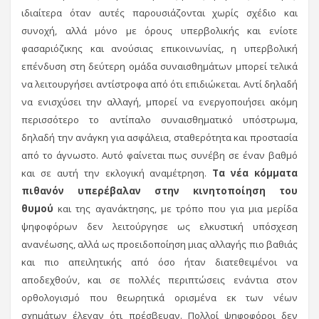
ιδιαίτερα όταν αυτές παρουσιάζονται χωρίς σχέδιο και
συνοχή, αλλά μόνο με όρους υπερβολικής και ενίοτε
φασαριόζικης και ανούσιας επικοινωνίας, η υπερβολική
επένδυση στη δεύτερη ομάδα συναισθημάτων μπορεί τελικά
να λειτουργήσει αντίστροφα από ότι επιδιώκεται. Αντί δηλαδή
να ενισχύσει την αλλαγή, μπορεί να ενεργοποιήσει ακόμη
περισσότερο το αντίπαλο συναισθηματικό υπόστρωμα,
δηλαδή την ανάγκη για ασφάλεια, σταθερότητα και προστασία
από το άγνωστο. Αυτό φαίνεται πως συνέβη σε έναν βαθμό
και σε αυτή την εκλογική αναμέτρηση.
Τα νέα κόμματα
πιθανόν υπερέβαλαν στην κινητοποίηση του
θυμού
και της αγανάκτησης, με τρόπο που για μια μερίδα
ψηφοφόρων δεν λειτούργησε ως ελκυστική υπόσχεση
ανανέωσης, αλλά ως προειδοποίηση μιας αλλαγής πιο βαθιάς
και πιο απειλητικής από όσο ήταν διατεθειμένοι να
αποδεχθούν, και σε πολλές περιπτώσεις ενάντια στον
ορθολογισμό που θεωρητικά ορισμένα εκ των νέων
σχημάτων έλεγαν ότι πρέσβευαν. Πολλοί ψηφοφόροι δεν